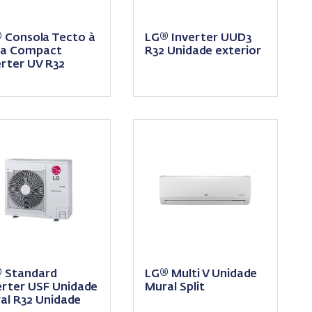
 Consola Tecto à
LG® Inverter UUD3
ta Compact
R32 Unidade exterior
erter UV R32
dade interior
 Standard
LG® Multi V Unidade
erter USF Unidade
Mural Split
al R32 Unidade