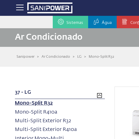
Sistemas
Água
Conf
Ar Condicionado
Sanipower
>
Ar Condicionado
>
LG
>
Mono-Split R32
37 - LG
(current)
Mono-Split R32
(current)
Mono-Split R410a
(current)
Multi-Split Exterior R32
(current)
Multi-Split Exterior R410a
(current)
Interior Mono-Multi