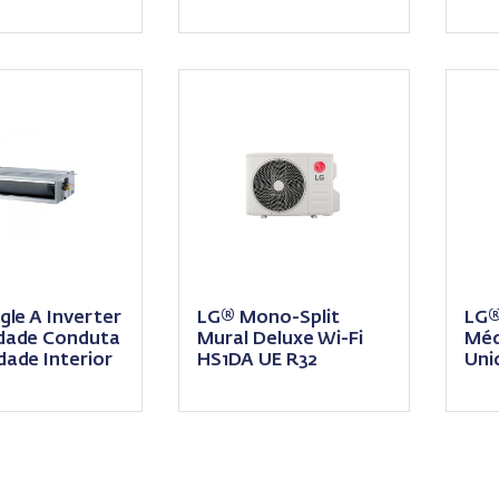
inte
gle A Inverter
LG® Mono-Split
LG®
dade Conduta
Mural Deluxe Wi-Fi
Méd
dade Interior
HS1DA UE R32
Uni