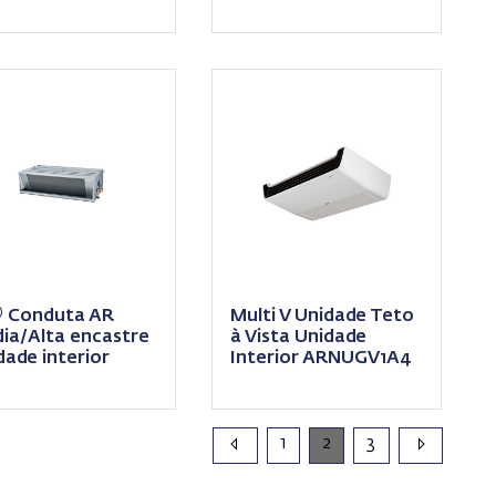
rior
 Conduta AR
Multi V Unidade Teto
ia/Alta encastre
à Vista Unidade
dade interior
Interior ARNUGV1A4
1
2
3