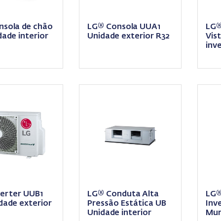
sola de chão
LG® Consola UUA1
LG®
ade interior
Unidade exterior R32
Vis
inv
Uni
erter UUB1
LG® Conduta Alta
LG®
dade exterior
Pressão Estática UB
Inv
Unidade interior
Mur