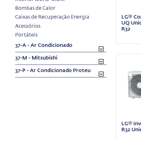
(current)
Bombas de Calor
(current)
LG® Con
Caixas de Recuperação Energia
UQ Unid
(current)
Acessórios
R32
(current)
Portáteis
37-A - Ar Condicionado
37-M - Mitsubishi
37-P - Ar Condicionado Proteu
LG® Inv
R32 Uni