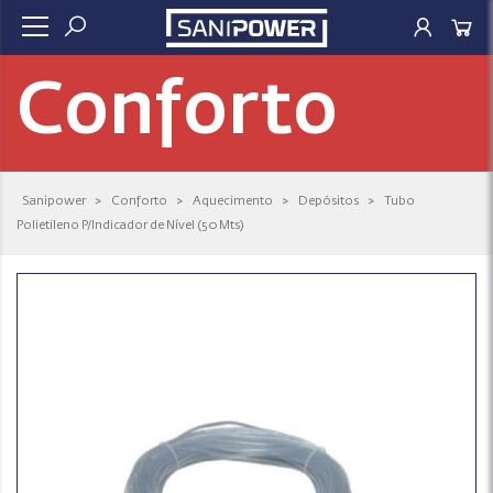
Conforto
Sanipower
>
Conforto
>
Aquecimento
>
Depósitos
>
Tubo
Polietileno P/Indicador de Nível (50 Mts)