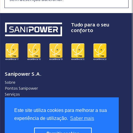
Tudo para o seu
conforto
Sanipower S.A.
Sobre
Pontos Sanipower
Serviços
Pontos de Venda
Contactos
Este site utiliza cookies para melhorar a sua
Condições Gerais de Venda
experiência de utilização.
Saber mais
Ajuda
Video-Ajuda