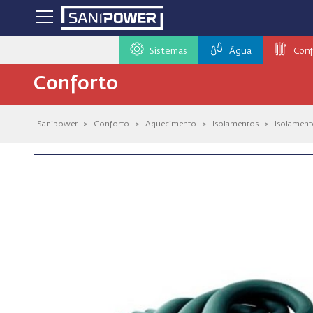
Sistemas
Água
Conf
Conforto
Sanipower
>
Conforto
>
Aquecimento
>
Isolamentos
>
Isolamento