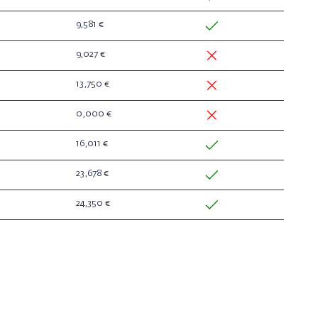
9,581 €
9,027 €
13,750 €
0,000 €
16,011 €
23,678 €
24,350 €