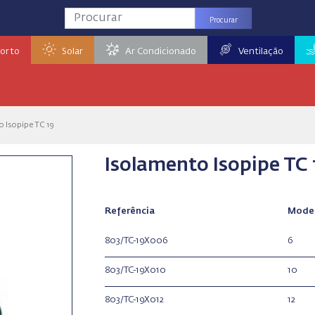
Procurar
orto
Solar
Ar Condicionado
Ventilação
 Isopipe TC 19
Isolamento Isopipe TC 
Referência
Mode
803/TC-19X006
6
803/TC-19X010
10
803/TC-19X012
12