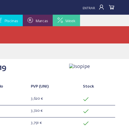
ENTRAR
Piscinas
Marcas
Week
19
lo
PVP
(UNI)
Stock
3,620 €
3,720 €
3,791 €