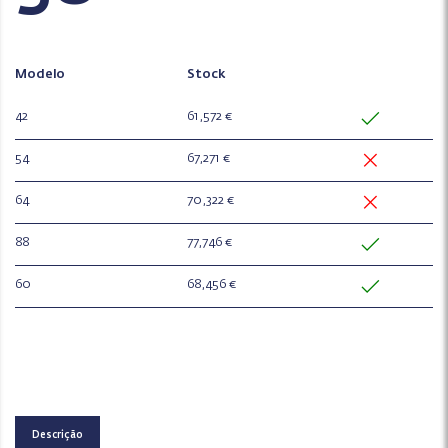
Modelo
Stock
42
61,572 €
54
67,271 €
64
70,322 €
88
77,746 €
60
68,456 €
Descrição