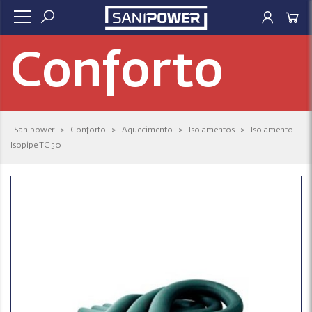
Conforto
Sanipower
>
Conforto
>
Aquecimento
>
Isolamentos
>
Isolamento
Isopipe TC 50