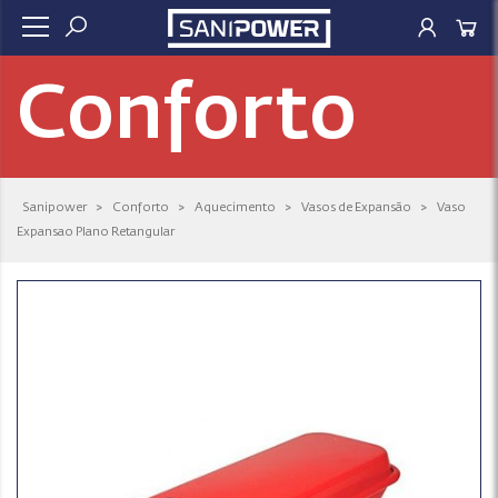
Conforto
Sanipower
>
Conforto
>
Aquecimento
>
Vasos de Expansão
>
Vaso
Expansao Plano Retangular