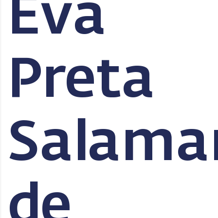
Eva
Preta
Salama
de