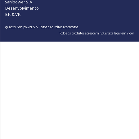
Sanipower S.A.
Desenvolvimento
BR & VR
© 2020 Sanipower S.A. Todos os direitos reservados.
Todos os produtos acrescem IVA à taxa legal em vigor