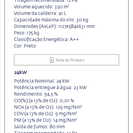
Tiragem recomendada: 12 Pa
Volume aquecido: 350 m³
Volume da caldeira: 41 L
Capacidade máxima do silo: 30 kg
Dimensões (AxLxP): 1127x584x631 mm
Peso: 175 kg
Classificação Energética: A++
Cor: Preto
Ficha do Produto
24kW
Potência Nominal: 24 kW
Potência entregue à água: 23 kW
Rendimento: 94,5 %
CO(%) (a 13% de O2): 0,01 %
NOx (a 13% de O2): 129 mg/Nm³
COV (a 13% de O2): 9 mg/Nm³
PM (a 13% de O2): 14 mg/Nm³
Saída de fumos: 80 mm