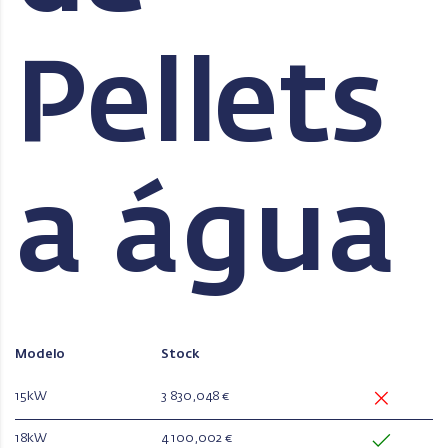
Pellets
a água
Modelo
Stock
15kW
3 830,048 €
18kW
4 100,002 €