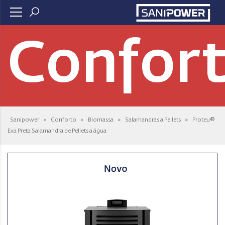
Confor
Sanipower
>
Conforto
>
Biomassa
>
Salamandras a Pellets
>
Proteu®
Eva Preta Salamandra de Pellets a água