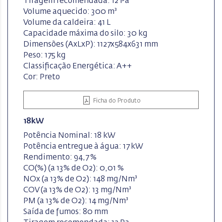
Tiragem recomendada: 12 Pa
Volume aquecido: 300 m³
Volume da caldeira: 41 L
Capacidade máxima do silo: 30 kg
Dimensões (AxLxP): 1127x584x631 mm
Peso: 175 kg
Classificação Energética: A++
Cor: Preto
Ficha do Produto
18kW
Potência Nominal: 18 kW
Potência entregue à água: 17 kW
Rendimento: 94,7 %
CO(%) (a 13% de O2): 0,01 %
NOx (a 13% de O2): 148 mg/Nm³
COV (a 13% de O2): 13 mg/Nm³
PM (a 13% de O2): 14 mg/Nm³
Saída de fumos: 80 mm