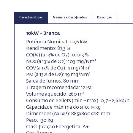
Características
Manuais e Certificados
Descrição
10kW - Branca
Potência Nominal: 10,6 kW
Rendimento: 87,3 %
CO(%) (a 13% de O2): 0,013 %
NOx (a 13% de O2): 103 mg/Nm³
COV (a 13% de O2): 4 mg/Nm³
PM (a 13% de O2): 19 mg/Nm³
Saída de fumos: 80 mm
Tiragem recomendada: 12 Pa
Volume aquecido: 260 m³
Consumo de Pellets (min ~ máx): 0,7 ~ 2,6 kg/h
Capacidade máxima do silo: 15 kg
Dimensões (AxLxP): 885x800x281 mm
Peso: 130 kg
Classificação Energética: A+