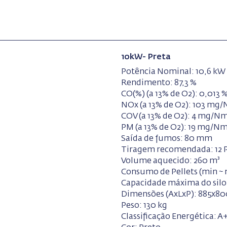
10kW- Preta
Potência Nominal: 10,6 kW
Rendimento: 87,3 %
CO(%) (a 13% de O2): 0,013 
NOx (a 13% de O2): 103 mg
COV (a 13% de O2): 4 mg/Nm
PM (a 13% de O2): 19 mg/Nm
Saída de fumos: 80 mm
Tiragem recomendada: 12 
Volume aquecido: 260 m³
Consumo de Pellets (min ~ m
Capacidade máxima do silo:
Dimensões (AxLxP): 885x8
Peso: 130 kg
Classificação Energética: A