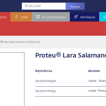
Procurar
orto
Solar
Ar Condicionado
Ventilação
® Lara Salamandra de Pellets a ar
Proteu® Lara Salamandr
Referência
Modelo
29-500070350
10kW - Bran
29-500070355
10kW- Preta