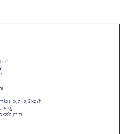
%
/Nm³
³
³
Pa
áx): 0,7 ~ 2,6 kg/h
 15 kg
00x281 mm
+