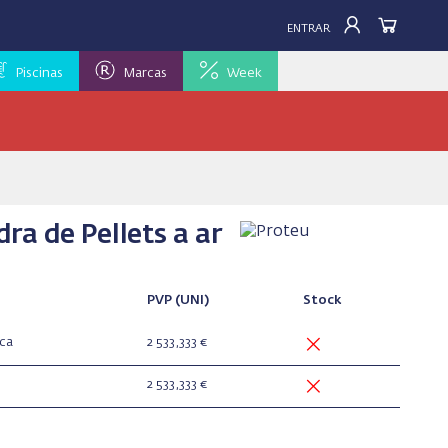
ENTRAR
Piscinas
Marcas
Week
a de Pellets a ar
PVP
(UNI)
Stock
ca
2 533,333 €
2 533,333 €