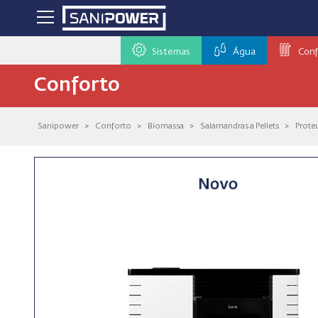
Sistemas
Água
Conf
Conforto
Sanipower
>
Conforto
>
Biomassa
>
Salamandras a Pellets
>
Proteu