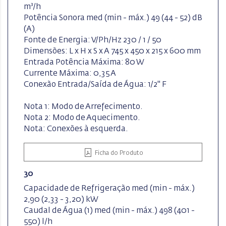
m³/h
Potência Sonora med (min - máx.) 49 (44 - 52) dB
(A)
Fonte de Energia: V/Ph/Hz 230 / 1 / 50
Dimensões: L x H x S x A 745 x 450 x 215 x 600 mm
Entrada Potência Máxima: 80 W
Currente Máxima: 0,35 A
Conexão Entrada/Saída de Água: 1/2" F
Nota 1: Modo de Arrefecimento.
Nota 2: Modo de Aquecimento.
Nota: Conexões à esquerda.
Ficha do Produto
30
Capacidade de Refrigeração med (min - máx.)
2,90 (2,33 - 3,20) kW
Caudal de Água (1) med (min - máx.) 498 (401 -
550) l/h