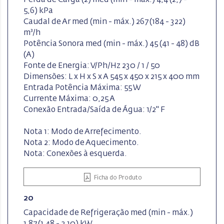
5,6) kPa
Caudal de Ar med (min - máx.) 267 (184 - 322)
m³/h
Potência Sonora med (min - máx.) 45 (41 - 48) dB
(A)
Fonte de Energia: V/Ph/Hz 230 / 1 / 50
Dimensões: L x H x S x A 545 x 450 x 215 x 400 mm
Entrada Potência Máxima: 55 W
Currente Máxima: 0,25 A
Conexão Entrada/Saída de Água: 1/2" F
Nota 1: Modo de Arrefecimento.
Nota 2: Modo de Aquecimento.
Nota: Conexões à esquerda.
Ficha do Produto
20
Capacidade de Refrigeração med (min - máx.)
1,87 (1,48 - 2,10) kW