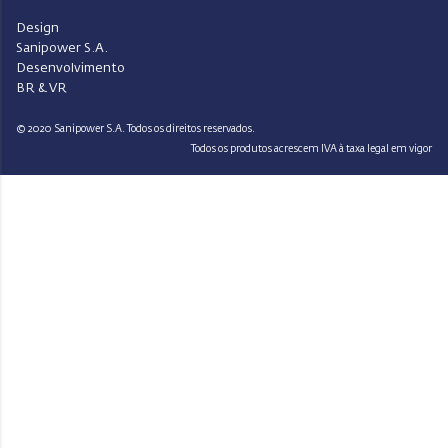
Design
Sanipower S.A.
Desenvolvimento
BR & VR
© 2020 Sanipower S.A. Todos os direitos reservados.
Todos os produtos acrescem IVA à taxa legal em vigor