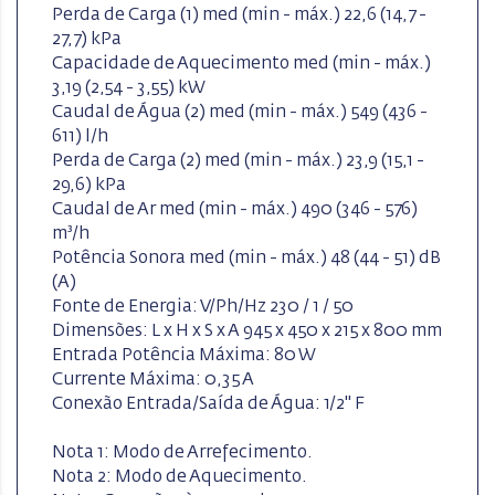
Perda de Carga (1) med (min - máx.) 22,6 (14,7 -
27,7) kPa
Capacidade de Aquecimento med (min - máx.)
3,19 (2,54 - 3,55) kW
Caudal de Água (2) med (min - máx.) 549 (436 -
611) l/h
Perda de Carga (2) med (min - máx.) 23,9 (15,1 -
29,6) kPa
Caudal de Ar med (min - máx.) 490 (346 - 576)
m³/h
Potência Sonora med (min - máx.) 48 (44 - 51) dB
(A)
Fonte de Energia: V/Ph/Hz 230 / 1 / 50
Dimensões: L x H x S x A 945 x 450 x 215 x 800 mm
Entrada Potência Máxima: 80 W
Currente Máxima: 0,35 A
Conexão Entrada/Saída de Água: 1/2" F
Nota 1: Modo de Arrefecimento.
Nota 2: Modo de Aquecimento.