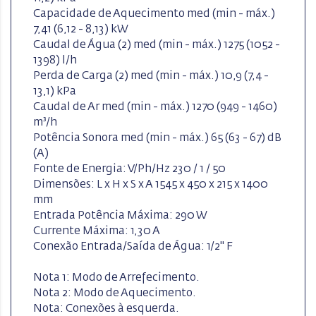
Capacidade de Aquecimento med (min - máx.)
7,41 (6,12 - 8,13) kW
Caudal de Água (2) med (min - máx.) 1275 (1052 -
1398) l/h
Perda de Carga (2) med (min - máx.) 10,9 (7,4 -
13,1) kPa
Caudal de Ar med (min - máx.) 1270 (949 - 1460)
m³/h
Potência Sonora med (min - máx.) 65 (63 - 67) dB
(A)
Fonte de Energia: V/Ph/Hz 230 / 1 / 50
Dimensões: L x H x S x A 1545 x 450 x 215 x 1400
mm
Entrada Potência Máxima: 290 W
Currente Máxima: 1,30 A
Conexão Entrada/Saída de Água: 1/2" F
Nota 1: Modo de Arrefecimento.
Nota 2: Modo de Aquecimento.
Nota: Conexões à esquerda.