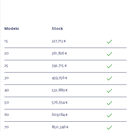
Modelo
Stock
15
327,713 €
20
361,826 €
25
392,715 €
30
439,756 €
40
532,889 €
50
576,634 €
60
609,184 €
70
850,346 €