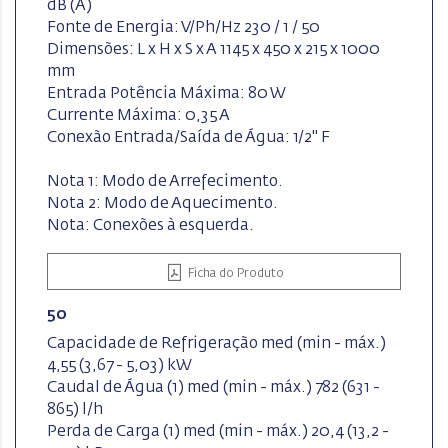
dB (A)
Fonte de Energia: V/Ph/Hz 230 / 1 / 50
Dimensões: L x H x S x A 1145 x 450 x 215 x 1000
mm
Entrada Potência Máxima: 80 W
Currente Máxima: 0,35 A
Conexão Entrada/Saída de Água: 1/2" F
Nota 1: Modo de Arrefecimento.
Nota 2: Modo de Aquecimento.
Nota: Conexões à esquerda.
Ficha do Produto
50
Capacidade de Refrigeração med (min - máx.)
4,55 (3,67 - 5,03) kW
Caudal de Água (1) med (min - máx.) 782 (631 -
865) l/h
Perda de Carga (1) med (min - máx.) 20,4 (13,2 -