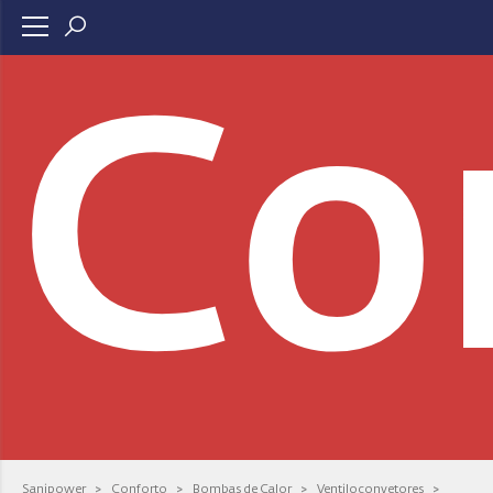
Co
Sanipower
>
Conforto
>
Bombas de Calor
>
Ventiloconvetores
>