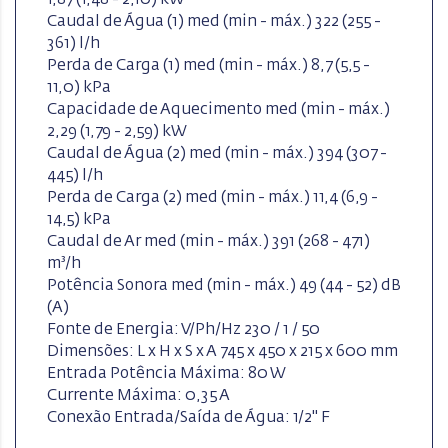
Caudal de Água (1) med (min - máx.) 322 (255 -
361) l/h
Perda de Carga (1) med (min - máx.) 8,7 (5,5 -
11,0) kPa
Capacidade de Aquecimento med (min - máx.)
2,29 (1,79 - 2,59) kW
Caudal de Água (2) med (min - máx.) 394 (307 -
445) l/h
Perda de Carga (2) med (min - máx.) 11,4 (6,9 -
14,5) kPa
Caudal de Ar med (min - máx.) 391 (268 - 471)
m³/h
Potência Sonora med (min - máx.) 49 (44 - 52) dB
(A)
Fonte de Energia: V/Ph/Hz 230 / 1 / 50
Dimensões: L x H x S x A 745 x 450 x 215 x 600 mm
Entrada Potência Máxima: 80 W
Currente Máxima: 0,35 A
Conexão Entrada/Saída de Água: 1/2" F