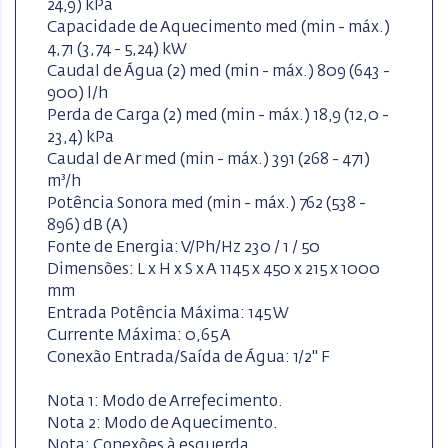
24,9) kPa
Capacidade de Aquecimento med (min - máx.)
4,71 (3,74 - 5,24) kW
Caudal de Água (2) med (min - máx.) 809 (643 -
900) l/h
Perda de Carga (2) med (min - máx.) 18,9 (12,0 -
23,4) kPa
Caudal de Ar med (min - máx.) 391 (268 - 471)
m³/h
Potência Sonora med (min - máx.) 762 (538 -
896) dB (A)
Fonte de Energia: V/Ph/Hz 230 / 1 / 50
Dimensões: L x H x S x A 1145 x 450 x 215 x 1000
mm
Entrada Potência Máxima: 145 W
Currente Máxima: 0,65 A
Conexão Entrada/Saída de Água: 1/2" F
Nota 1: Modo de Arrefecimento.
Nota 2: Modo de Aquecimento.
Nota: Conexões à esquerda.