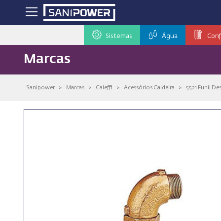
Sistemas
Água
Conf
Marcas
Sanipower
>
Marcas
>
Caleffi
>
Acessórios Caldeira
>
5521 Funil De