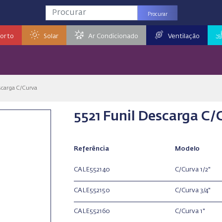
Procurar
orto
Solar
Ar Condicionado
Ventilação
scarga C/Curva
5521 Funil Descarga C/
Referência
Modelo
CALE552140
C/Curva 1/2"
CALE552150
C/Curva 3/4"
CALE552160
C/Curva 1"