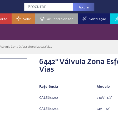
Procurar
orto
Solar
Ar Condicionado
Ventilação
 Válvula Zona Esfera Motorizada 2 Vias
6442* Válvula Zona Esf
Vias
Referência
Modelo
CALE644242
230V - 1/2"
CALE644244
24V - 1/2"