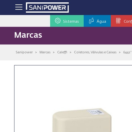
Sistemas
Água
Conf
Marcas
Sanipower
>
Marcas
>
Caleffi
>
Coletores, Válvulas e Caixas
>
6442*