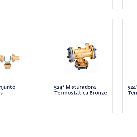
ulo, Válvulas
c/Válvulas de
nção e Filtros
retenção e Filtros
njunto
524* Misturadora
524
s
Termostática Bronze
Ter