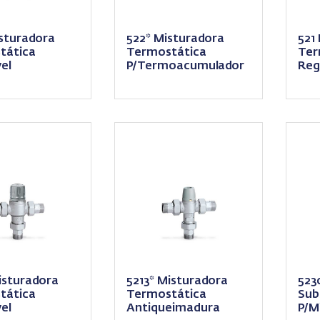
sturadora
522* Misturadora
521
tática
Termostática
Ter
el
P/Termoacumulador
Reg
isturadora
5213* Misturadora
523
tática
Termostática
Sub
el
Antiqueimadura
P/M