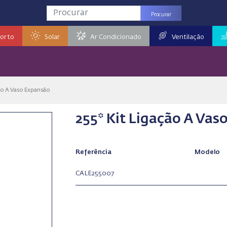
Procurar
orto
Solar
Ar Condicionado
Ventilação
ção A Vaso Expansão
255* Kit Ligação A Vas
Referência
Modelo
CALE255007