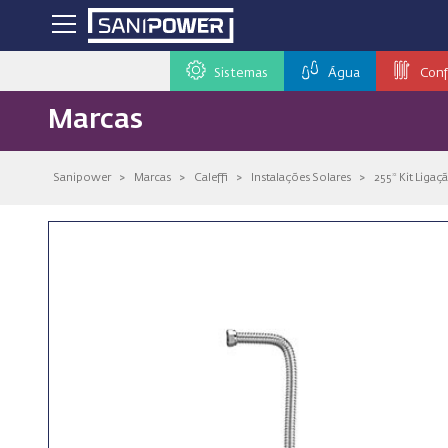
Sistemas
Água
Conf
Marcas
Sanipower
>
Marcas
>
Caleffi
>
Instalações Solares
>
255* Kit Liga