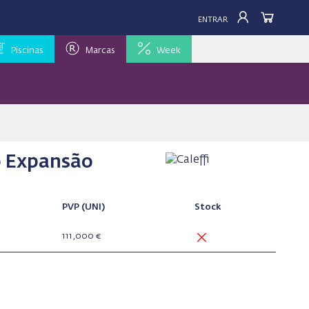
ENTRAR
Piscinas
Marcas
Week
o Expansão
PVP
(UNI)
Stock
111,000 €