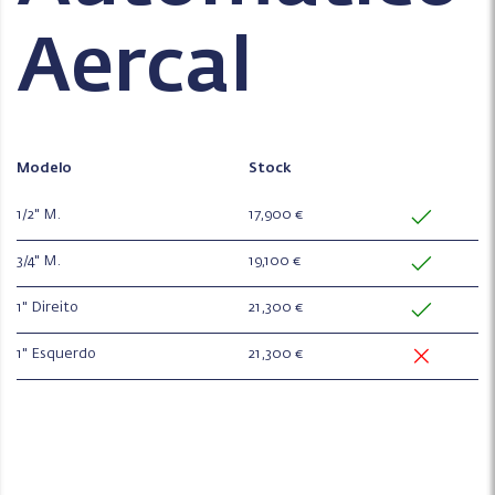
Aercal
Modelo
Stock
1/2" M.
17,900 €
3/4" M.
19,100 €
1" Direito
21,300 €
1" Esquerdo
21,300 €