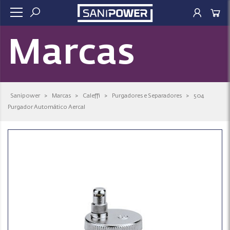
Marcas
Sanipower
>
Marcas
>
Caleffi
>
Purgadores e Separadores
>
504
Purgador Automático Aercal