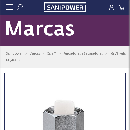
Marcas
Sanipower
>
Marcas
>
Caleffi
>
Purgadores e Separadores
>
561 Válvula
Purgadora