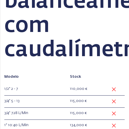
balanceam
com
caudalímet
Modelo
Stock
1/2" 2 - 7
110,000 €
3/4" 5 - 13
115,000 €
3/4" 7:28 L/Min
115,000 €
1" 10:40 L/Min
134,000 €