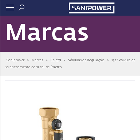
Marcas
Sanipower
>
Marcas
>
Caleffi
>
Válvulas de Regulação
>
132* Válvula de
balanceamento com caudalímetro