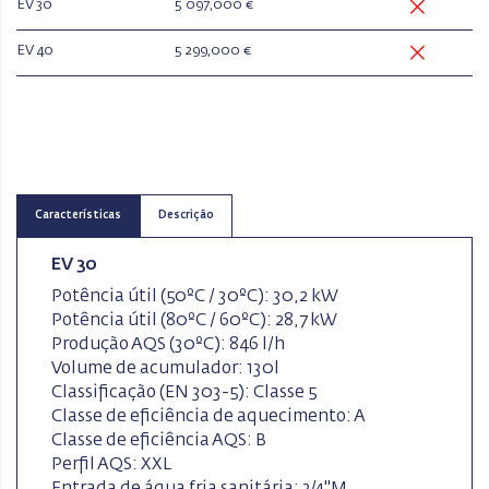
EV 30
5 097,000 €
EV 40
5 299,000 €
Características
Descrição
EV 30
Potência útil (50ºC / 30ºC): 30,2 kW
Potência útil (80ºC / 60ºC): 28,7 kW
Produção AQS (30ºC): 846 l/h
Volume de acumulador: 130l
Classificação (EN 303-5): Classe 5
Classe de eficiência de aquecimento: A
Classe de eficiência AQS: B
Perfil AQS: XXL
Entrada de água fria sanitária: 3/4"M