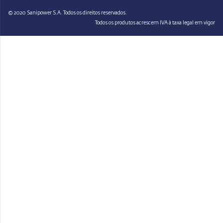
© 2020 Sanipower S.A. Todos os direitos reservados.
Todos os produtos acrescem IVA à taxa legal em vigor