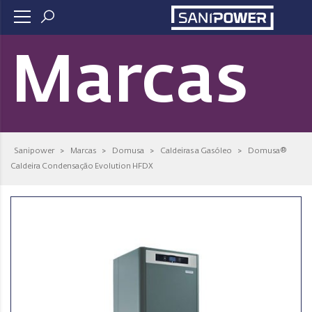
Marcas
Sanipower
>
Marcas
>
Domusa
>
Caldeiras a Gasóleo
>
Domusa®
Caldeira Condensação Evolution HFDX