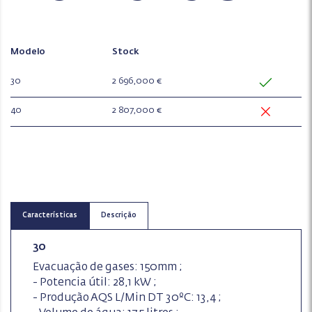
Modelo
Stock
30
2 696,000 €
40
2 807,000 €
Características
Descrição
30
Evacuação de gases: 150mm ;
- Potencia útil: 28,1 kW ;
- Produção AQS L/Min DT 30ºC: 13,4 ;