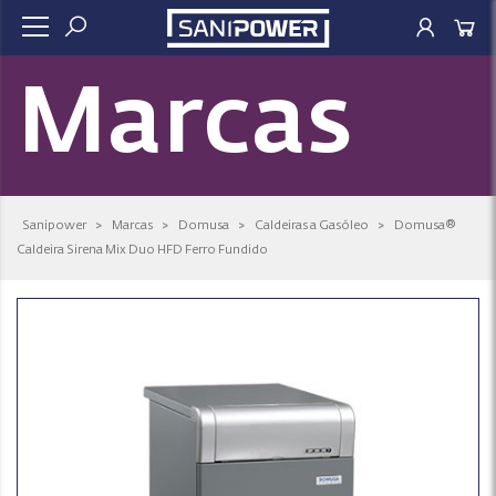
Marcas
Sanipower
>
Marcas
>
Domusa
>
Caldeiras a Gasóleo
>
Domusa®
Caldeira Sirena Mix Duo HFD Ferro Fundido