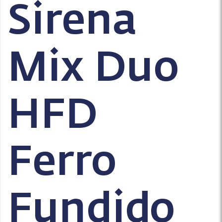
Sirena
Mix Duo
HFD
Ferro
Fundido