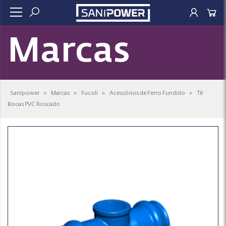
Marcas
Sanipower
>
Marcas
>
Fucoli
>
Acessórios de Ferro Fundido
>
Tê
Bocas PVC Roscado