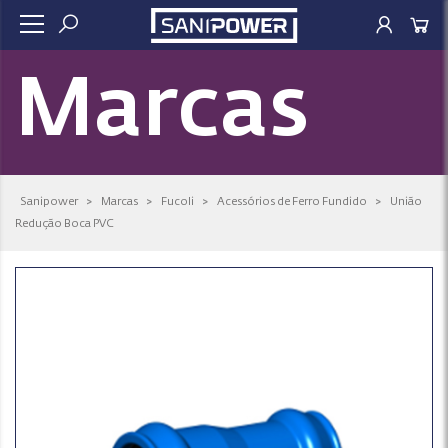
Marcas
Sanipower
>
Marcas
>
Fucoli
>
Acessórios de Ferro Fundido
>
União
Redução Boca PVC