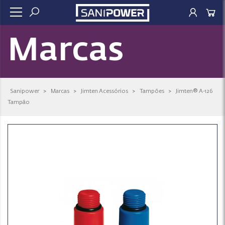
Marcas
Sanipower
>
Marcas
>
Jimten Acessórios
>
Tampões
>
Jimten® A-126
Tampão