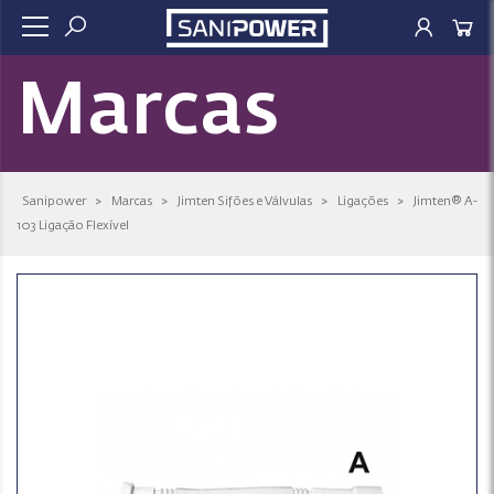
Marcas
Sanipower
>
Marcas
>
Jimten Sifões e Válvulas
>
Ligações
>
Jimten® A-
103 Ligação Flexível