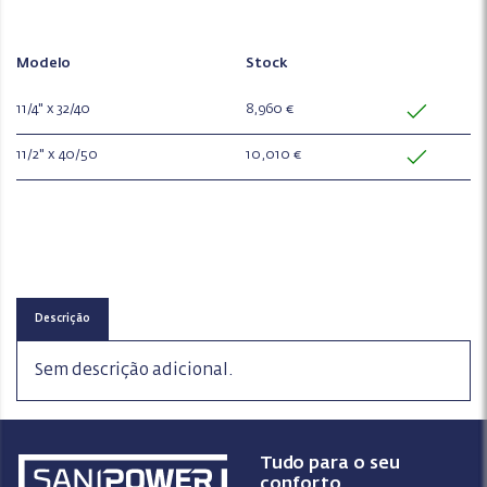
Modelo
Stock
11/4" x 32/40
8,960 €
11/2" x 40/50
10,010 €
Descrição
Sem descrição adicional.
Tudo para o seu
conforto