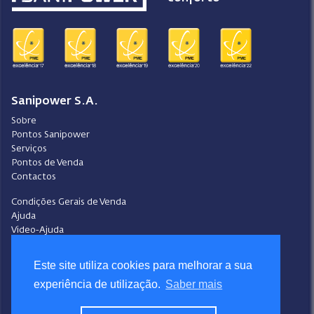
Sanipower S.A.
Sobre
Pontos Sanipower
Serviços
Pontos de Venda
Contactos
Condições Gerais de Venda
Ajuda
Video-Ajuda
Política de Privacidade
Política de Cookies
Este site utiliza cookies para melhorar a sua
Portal do Denunciante
experiência de utilização.
Saber mais
Livro de Reclamações
Siga a Sanipower