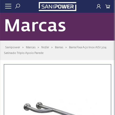
Marcas
Sanipower
>
Marcas
>
Nofer
>
Barras
>
Barra Fixa Aço Inox AISI 304
Satinado Triplo Apoio Parede