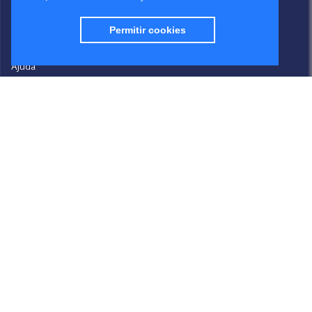
Serviços
Pontos de Venda
Contactos
Permitir cookies
Condições Gerais de Venda
Ajuda
Video-Ajuda
Política de Privacidade
Política de Cookies
Portal do Denunciante
Livro de Reclamações
Siga a Sanipower
Facebook
Instagram
Youtube
LinkedIn
Design
Sanipower S.A.
Desenvolvimento
BR & VR