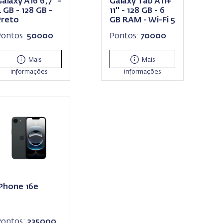
alaxy A16 6,7'' -
Galaxy Tab A11+
 GB - 128 GB -
11'' - 128 GB - 6
Preto
GB RAM - Wi-Fi 5
Pontos:
50000
Pontos:
70000
Mais
Mais
informações
informações
iPhone 16e
Pontos:
235000