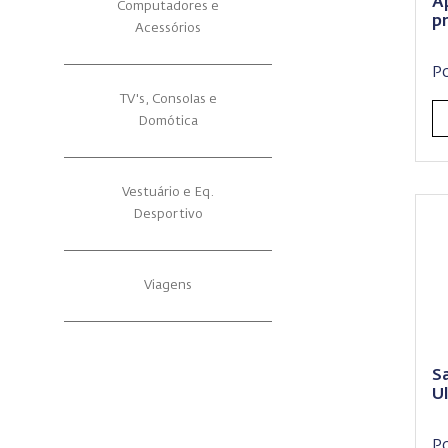
A
Computadores e
p
Acessórios
P
TV's, Consolas e
Domótica
Vestuário e Eq.
Desportivo
Viagens
S
U
P