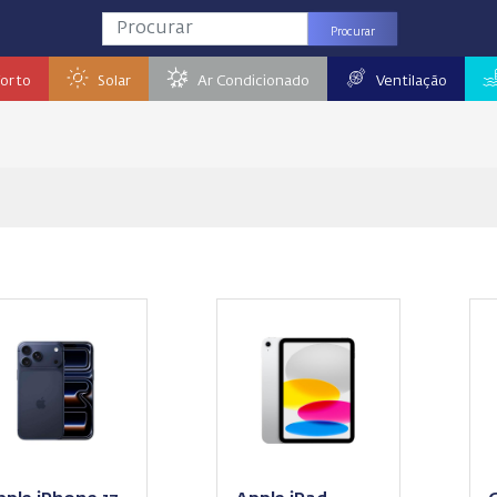
Procurar
orto
Solar
Ar Condicionado
Ventilação