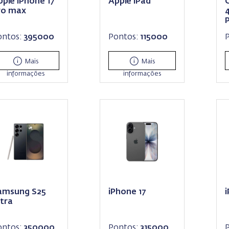
pple iPhone 17
Apple iPad
G
ro max
4
ontos:
395000
Pontos:
115000
Mais
Mais
informações
informações
amsung S25
iPhone 17
ltra
ontos:
350000
Pontos:
315000