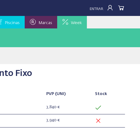
ENTRAR
Piscinas
Marcas
Week
nto Fixo
PVP
(UNI)
Stock
3,840 €
3,940 €