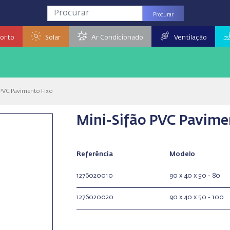
Procurar
orto
Solar
Ar Condicionado
Ventilação
 PVC Pavimento Fixo
Mini-Sifão PVC Pavime
Referência
Modelo
1276020010
90 x 40 x 50 - 80
1276020020
90 x 40 x 50 - 100