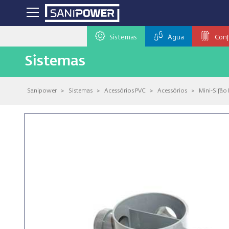
Sistemas
Água
Conf
Sistemas
Sanipower
>
Sistemas
>
Acessórios PVC
>
Acessórios
>
Mini-Sifão