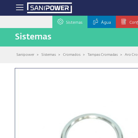
Sistemas
Água
Conf
Sistemas
Sanipower
>
Sistemas
>
Cromados
>
Tampas Cromadas
>
Aro Cro