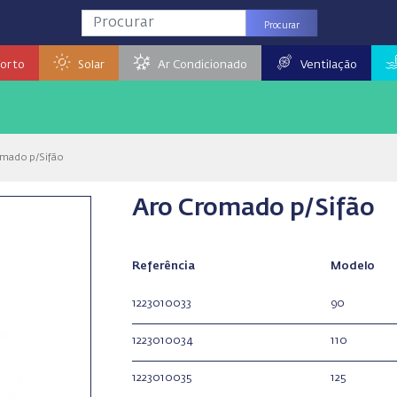
Procurar
orto
Solar
Ar Condicionado
Ventilação
mado p/Sifão
Aro Cromado p/Sifão
Referência
Modelo
1223010033
90
1223010034
110
1223010035
125