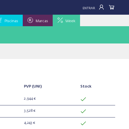
ENTRAR
Piscinas
Marcas
Week
PVP
(UNI)
Stock
2,944 €
3,528 €
4,243 €