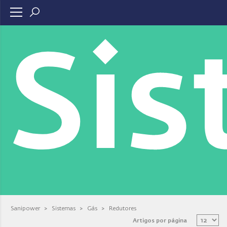
Si
Sanipower
>
Sistemas
>
Gás
>
Redutores
Artigos por página