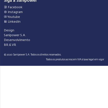
Siga a Sanipower
Facebook
Instagram
Youtube
LinkedIn
Design
Sanipower S.A.
Desenvolvimento
BR & VR
© 2020 Sanipower S.A. Todos os direitos reservados.
Todos os produtos acrescem IVA à taxa legal em vigor