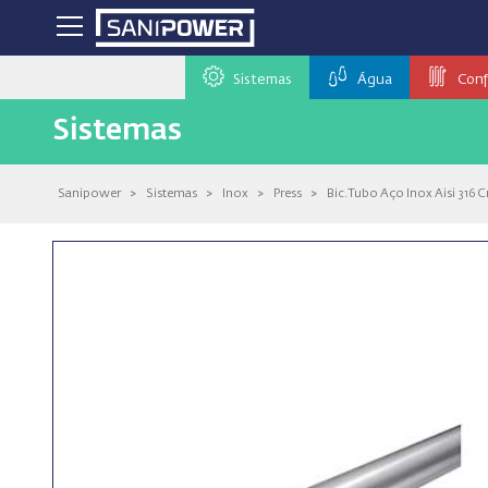
Sistemas
Água
Conf
Sistemas
Sanipower
>
Sistemas
>
Inox
>
Press
>
Bic.Tubo Aço Inox Aisi 316 C