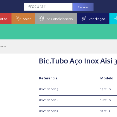
Procurar
orto
Solar
Ar Condicionado
Ventilação
ravar
Bic.Tubo Aço Inox Aisi 
Referência
Modelo
8001010015
15 x 1.0
8001010018
18 x 1.0
8001010022
22 x 1.2