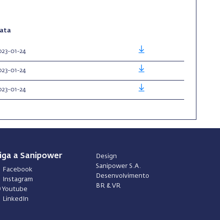
ata
023-01-24
023-01-24
023-01-24
iga a Sanipower
Design
Sanipower S.A.
Facebook
Desenvolvimento
Instagram
BR & VR
Youtube
LinkedIn