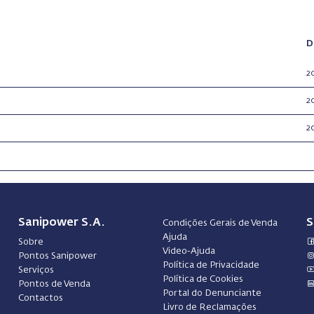
D
2
2
2
Sanipower S.A.
S
Condições Gerais de Venda
Ajuda
Sobre
Video-Ajuda
Pontos Sanipower
Política de Privacidade
Serviços
Política de Cookies
Pontos de Venda
Portal do Denunciante
Contactos
Livro de Reclamações