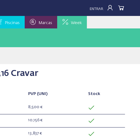
ENTRAR
Piscinas
Marcas
Week
316 Cravar
PVP
(UNI)
Stock
8,500 €
10,156 €
13,837 €