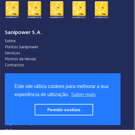
Sanipower S.A.
Sobre
Pontos Sanipower
Serviços
Pontos de Venda
Contactos
Condições Gerais de Venda
Ajuda
Este site utiliza cookies para melhorar a sua
Video-Ajuda
experiência de utilização.
Saber mais
Política de Privacidade
Política de Cookies
Portal do Denunciante
Permitir cookies
Livro de Reclamações
Siga a Sanipower
Facebook