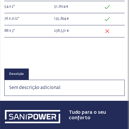
54 x 2"
51,604 €
76 x 21/2"
135,824 €
88 x 3"
238,531 €
Descrição
Sem descrição adicional.
Tudo para o seu
conforto