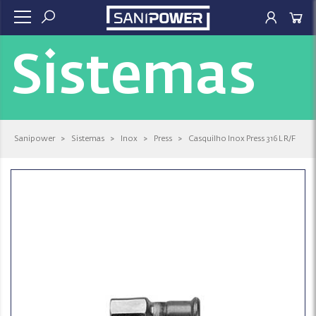
Sistemas
Sanipower
>
Sistemas
>
Inox
>
Press
>
Casquilho Inox Press 316 L R/F