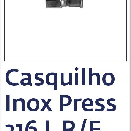
Casquilho
Inox Press
316 L R/F