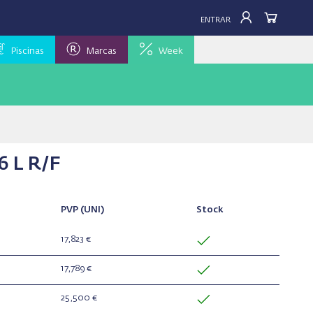
ENTRAR
Piscinas
Marcas
Week
6 L R/F
PVP
(UNI)
Stock
17,823 €
17,789 €
25,500 €