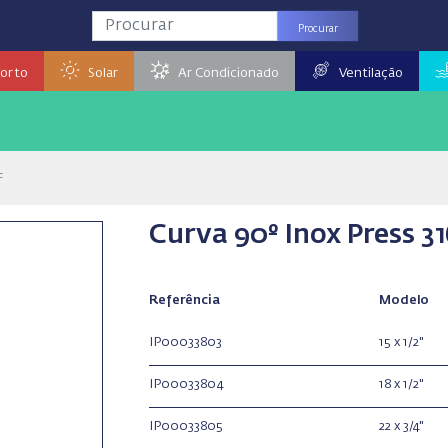
Procurar
orto
Solar
Ar Condicionado
Ventilação
F
Curva 90º Inox Press 31
Referência
Modelo
IP00033803
15 x 1/2"
IP00033804
18 x 1/2"
IP00033805
22 x 3/4"