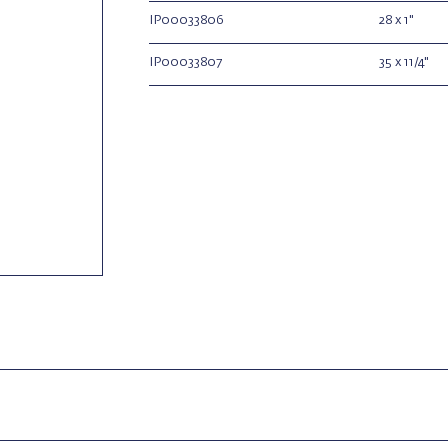
IP00033806
28 x 1"
IP00033807
35 x 11/4"