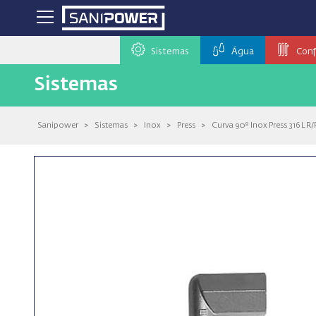
Sistemas
Água
Conf
Sistemas
Sanipower
>
Sistemas
>
Inox
>
Press
>
Curva 90º Inox Press 316 L R/