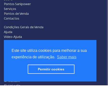
Pontos Sanipower
Serviços
Pontos de Venda
Contactos
Condições Gerais de Venda
Ajuda
Video-Ajuda
Política de Privacidade
Política de Cookies
Este site utiliza cookies para melhorar a sua
Portal do Denunciante
Livro de Reclamações
experiência de utilização.
Saber mais
Siga a Sanipower
Permitir cookies
Facebook
Instagram
Youtube
LinkedIn
Design
Sanipower S.A.
Desenvolvimento