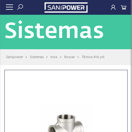
Sistemas
Sanipower
>
Sistemas
>
Inox
>
Roscar
>
Tê Inox Aisi 316