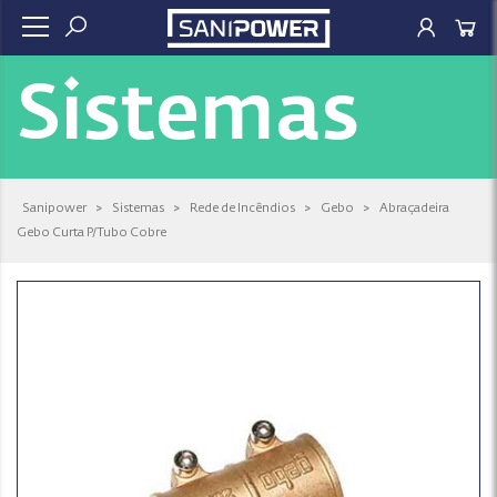
Sistemas
Sanipower
>
Sistemas
>
Rede de Incêndios
>
Gebo
>
Abraçadeira
Gebo Curta P/Tubo Cobre