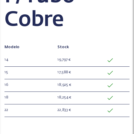
Cobre
Modelo
Stock
14
19,797 €
15
17,588 €
16
18,925 €
18
18,254 €
22
22,833 €