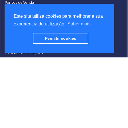
Pontos de Venda
Contactos
Este site utiliza cookies para melhorar a sua
Condições Gerais de Venda
experiência de utilização.
Saber mais
Ajuda
Video-Ajuda
Política de Privacidade
Permitir cookies
Política de Cookies
Portal do Denunciante
Livro de Reclamações
Siga a Sanipower
Facebook
Instagram
Youtube
LinkedIn
Design
Sanipower S.A.
Desenvolvimento
BR & VR
© 2020 Sanipower S.A. Todos os direitos reservados.