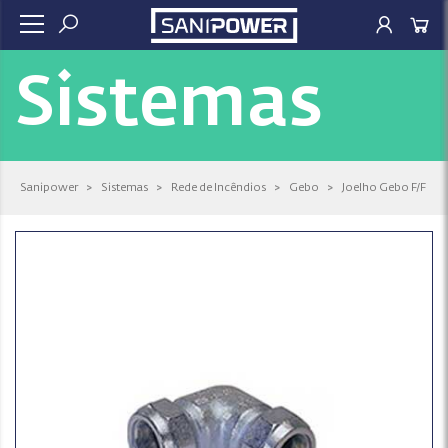
Sistemas
Sanipower
>
Sistemas
>
Rede de Incêndios
>
Gebo
>
Joelho Gebo F/F