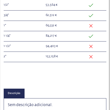
1/2"
53,564 €
3/4"
62,512 €
1"
69,332 €
1 1/4"
84,217 €
1 1/2"
94,403 €
2"
153,158 €
Descrição
Sem descrição adicional.