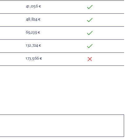
41,056 €
48,824 €
69,239 €
132,724 €
173,566 €