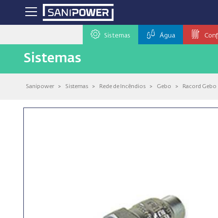
Sistemas
Água
Conf
Sistemas
Sanipower
>
Sistemas
>
Rede de Incêndios
>
Gebo
>
Racord Gebo