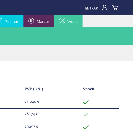
ENTRAR
Piscinas
Marcas
Week
PVP
(UNI)
Stock
23,046 €
26,174 €
29,297 €