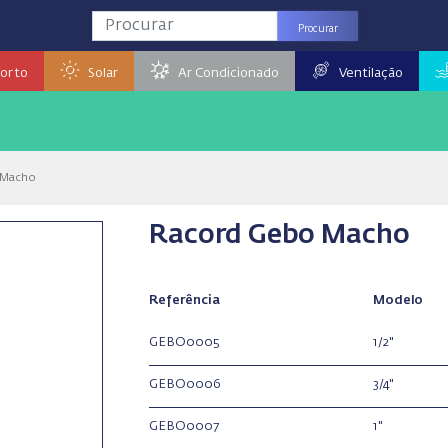
Procurar
orto
Solar
Ar Condicionado
Ventilação
 Macho
Racord Gebo Macho
Referência
Modelo
GEBO0005
1/2"
GEBO0006
3/4"
GEBO0007
1"