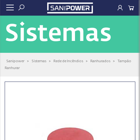
Sistemas
Sanipower
>
Sistemas
>
Rede de Incêndios
>
Ranhurados
>
Tampão
Ranhurar