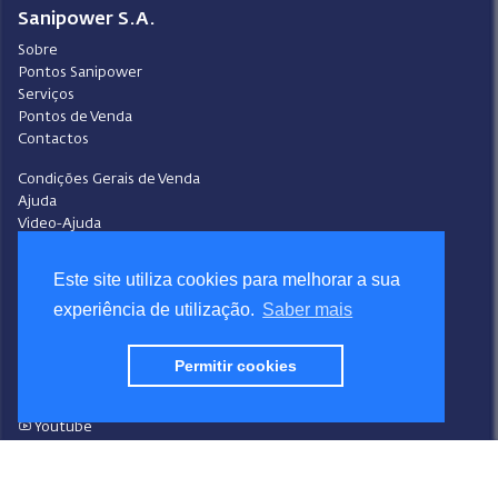
Sanipower S.A.
Sobre
Pontos Sanipower
Serviços
Pontos de Venda
Contactos
Condições Gerais de Venda
Ajuda
Video-Ajuda
Política de Privacidade
Política de Cookies
Este site utiliza cookies para melhorar a sua
Portal do Denunciante
experiência de utilização.
Saber mais
Livro de Reclamações
Siga a Sanipower
Permitir cookies
Facebook
Instagram
Youtube
LinkedIn
Design