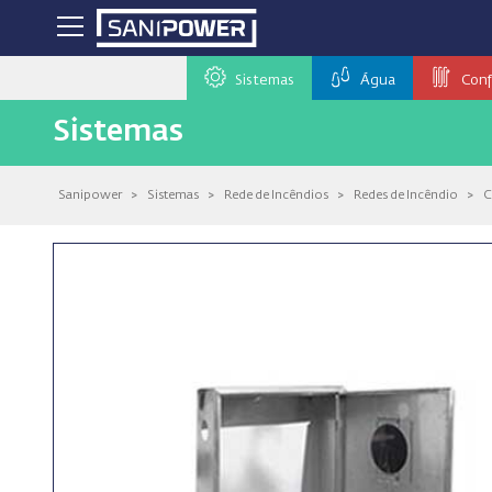
Sistemas
Água
Conf
Sistemas
Sanipower
>
Sistemas
>
Rede de Incêndios
>
Redes de Incêndio
>
C