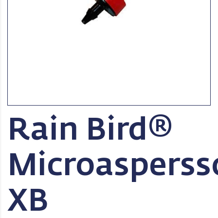
Rain Bird®
Microasperss
XB