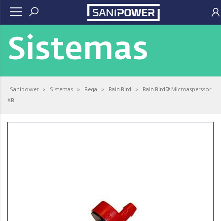
Sistemas
Sanipower
>
Sistemas
>
Rega
>
Rain Bird
>
Rain Bird® Microasperssor
XB