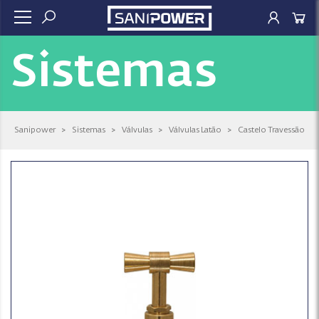
Sistemas
Sanipower
>
Sistemas
>
Válvulas
>
Válvulas Latão
>
Castelo Travessão