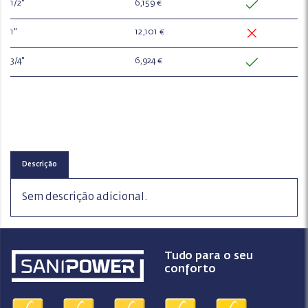
1/2"
6,159 €
1"
12,101 €
3/4"
6,924 €
Descrição
Sem descrição adicional.
Tudo para o seu
conforto