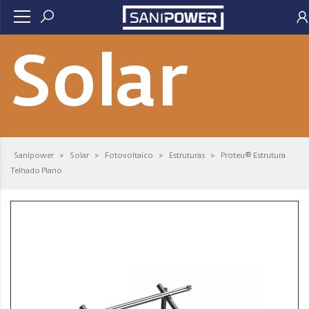
Solar
Sanipower
>
Solar
>
Fotovoltaico
>
Estruturas
>
Proteu® Estrutura
Telhado Plano