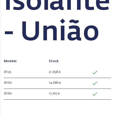
Isolante
- União
Modelo
Stock
Ø125
21,698 €
Ø160
14,686 €
Ø180
17,767 €