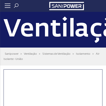
Ventila
Sanipower
>
Ventilação
>
Sistemas de Ventilação
>
Isolamento
>
Air
Isolante - União