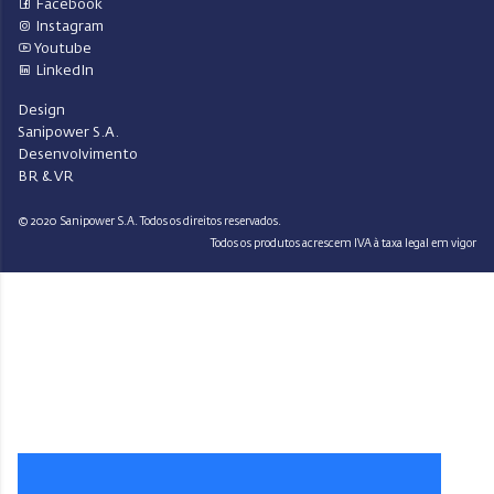
Facebook
Instagram
Youtube
LinkedIn
Design
Sanipower S.A.
Desenvolvimento
BR & VR
© 2020 Sanipower S.A. Todos os direitos reservados.
Todos os produtos acrescem IVA à taxa legal em vigor