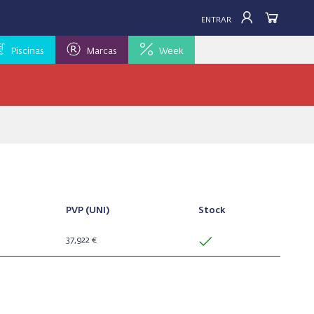
ENTRAR
Piscinas
Marcas
Week
PVP
(UNI)
Stock
37,922 €