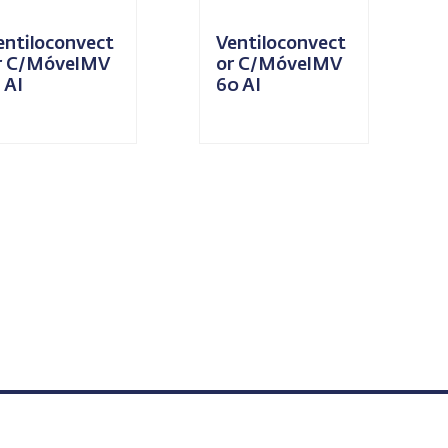
entiloconvect
Ventiloconvect
r C/MóvelMV
or C/MóvelMV
 AI
60 AI
iga a Sanipower
Design