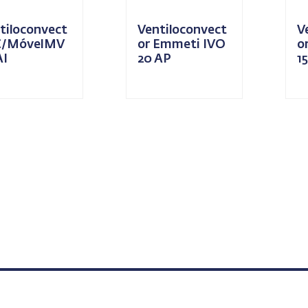
tiloconvect
Ventiloconvect
V
C/MóvelMV
or Emmeti IVO
o
AI
20 AP
15
Sanipower S.A.
S
Condições Gerais de Venda