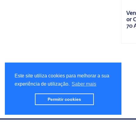
Ven
or 
70 
Este site utiliza cookies para melhorar a sua
experiência de utilização.
Saber mais
Permitir cookies
Tudo para o seu