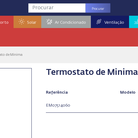
Procurar
orto
Solar
Ar Condicionado
Ventilação
ato de Minima
Termostato de Minima
Referência
Modelo
EM07514060