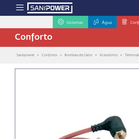
Sistemas
Água
Conf
Conforto
Sanipower
>
Conforto
>
Bombas de Calor
>
Acessórios
>
Termost